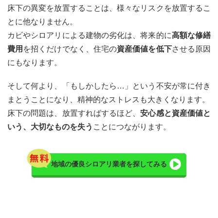
むべ
床下の異変を放置することは、様々なリスクを放置するこ
きケ
とに他なりません。
ース
と判
カビやシロアリによる建物の劣化は、将来的に
高額な修繕
断ポ
費用
を招くだけでなく、住宅の
資産価値を低下
させる原因
イン
ト
にもなります。
4.1
そして何より、「もしかしたら…」という不安が常に付き
プロ
まとうことになり、精神的なストレスも大きくなります。
に依
頼す
床下の問題は、放置すればするほど、
安心感と資産価値と
べき
いう、大切なものを失う
ことにつながります。
ケー
ス
4.2
地域の優良シロアリ業者を探してみる
業者
選び
のポ
イン
ト
5