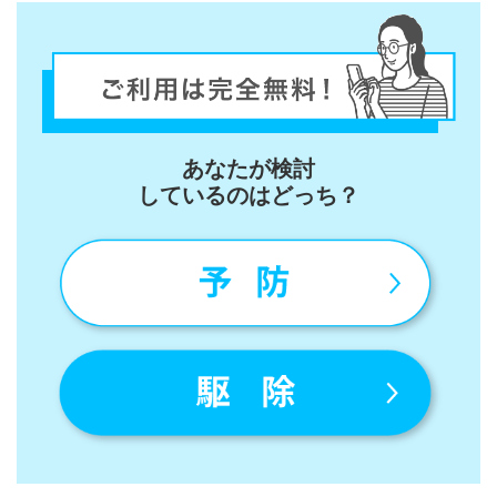
放置
する
とど
うな
る？
見過
ごせ
ない
あなたが検討
リス
しているのはどっち？
ク
1.1
カビ
や虫
がも
たら
す不
快感
と健
康被
害
1.2