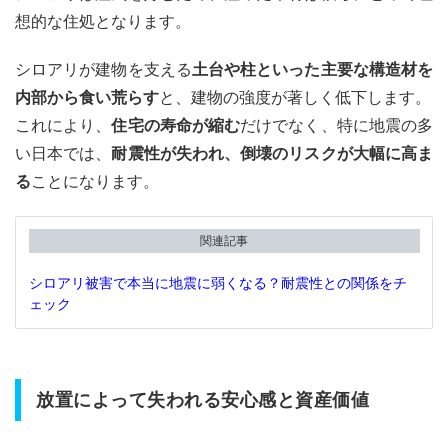
検の
想的な住処となります。
徹底
性
シロアリが建物を支える
土台や柱といった主要な構造材を
3.2
内部から食い荒らす
と、建物の強度が著しく低下します。
点検
でわ
これにより、
住宅の寿命が縮む
だけでなく、特に地震の多
かる
い日本では、
耐震性が失われ、倒壊のリスクが大幅に高ま
こと
る
ことになります。
3.3
費用
相場
関連記事
と価
値
シロアリ被害で本当に地震に弱くなる？耐震性との関係をチ
ェック
4
後悔
しな
い選
択
放置によって失われる安心感と資産価値
へ：
プロ
に頼