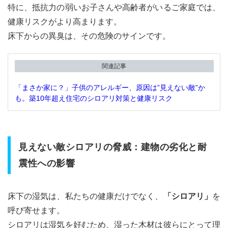
特に、抵抗力の弱いお子さんや高齢者がいるご家庭では、
2.2
自
分で
健康リスクがより高まります。
（DIY）
床下からの異臭は、その危険のサインです。
点検す
るデメ
リット
関連記事
3
プロ
「まさか家に？」子供のアレルギー、原因は”見えない敵”か
に頼
も。築10年超え住宅のシロアリ対策と健康リスク
む床
下点
検と
は？
費用
見えない敵シロアリの脅威：建物の劣化と耐
と効
震性への影響
果の
真実
3.1
床下の湿気は、私たちの健康だけでなく、
「シロアリ」
を
プロ
呼び寄せます。
が行
シロアリは湿気を好むため、湿った木材は彼らにとって理
う点