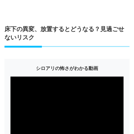
見え
ない
敵シ
ロア
リの
床下の異変、放置するとどうなる？見過ごせ
脅
威：
ないリスク
建物
の劣
化と
耐震
性へ
シロアリの怖さがわかる動画
の影
響
1.3
放置
によ
って
失わ
れる
安心
感と
資産