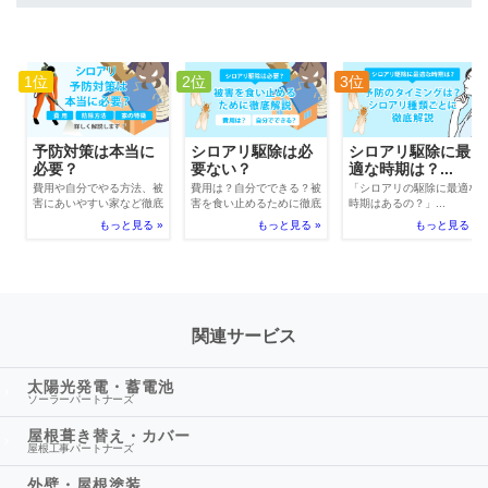
1位
2位
3位
予防対策は本当に
シロアリ駆除は必
シロアリ駆除に最
必要？
要ない？
適な時期は？...
費用や自分でやる方法、被
費用は？自分でできる？被
「シロアリの駆除に最適な
害にあいやすい家など徹底
害を食い止めるために徹底
時期はあるの？」...
解説
解説
もっと見る »
もっと見る »
もっと見る »
関連サービス
太陽光発電・蓄電池
ソーラーパートナーズ
屋根葺き替え・カバー
屋根工事パートナーズ
外壁・屋根塗装