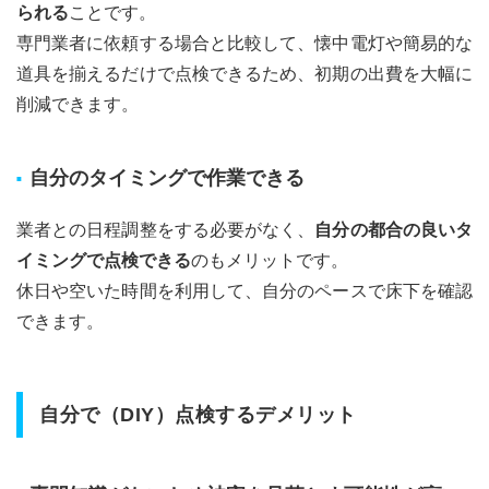
られる
ことです。
5.2
費用
専門業者に依頼する場合と比較して、懐中電灯や簡易的な
と効
道具を揃えるだけで点検できるため、初期の出費を大幅に
果を
正し
削減できます。
く理
解
し、
自分のタイミングで作業できる
後悔
しな
い選
業者との日程調整をする必要がなく、
自分の都合の良いタ
択を
イミングで点検できる
のもメリットです。
5.3
休日や空いた時間を利用して、自分のペースで床下を確認
今す
できます。
ぐ行
動！
安心
でき
る暮
自分で（DIY）点検するデメリット
らし
のた
めに