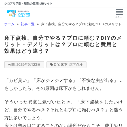
シロアリ予防・駆除の見積比較サイト
メニュー
ホーム
»
記事一覧
»
床下点検、自分でやる？プロに頼む？DIYのメリット
床下点検、自分でやる？プロに頼む？DIYのメ
リット・デメリットは？プロに頼むと費用と
効果はどう違う？
2025年9月23日
DIY
,
床下
,
床下点検
「カビ臭い」「床がジメジメする」「不快な虫が出る」…
もしかしたら、その原因は床下かもしれません。
そういった異変に気づいたとき、「床下点検をしたいけ
ど、自分でやるべき？それともプロに頼むべき？」と迷う
方は多いでしょう。
床下は普段目にすることのない場所だからこそ、費用やリ