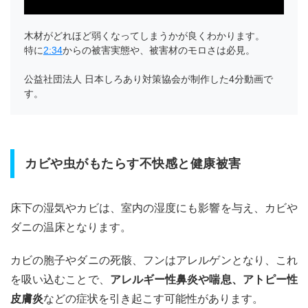
価値
2
木材がどれほど弱くなってしまうかが良くわかります。
床下
特に
2:34
からの被害実態や、被害材のモロさは必見。
点
検、
公益社団法人 日本しろあり対策協会が制作した4分動画で
自分
す。
でや
る？
その
メリ
ッ
カビや虫がもたらす不快感と健康被害
ト・
デメ
リッ
ト
床下の湿気やカビは、室内の湿度にも影響を与え、カビや
ダニの温床となります。
2.1
自
分で
（DIY）
カビの胞子やダニの死骸、フンはアレルゲンとなり、これ
点検す
を吸い込むことで、
アレルギー性鼻炎や喘息、アトピー性
るメリ
ット
皮膚炎
などの症状を引き起こす可能性があります。