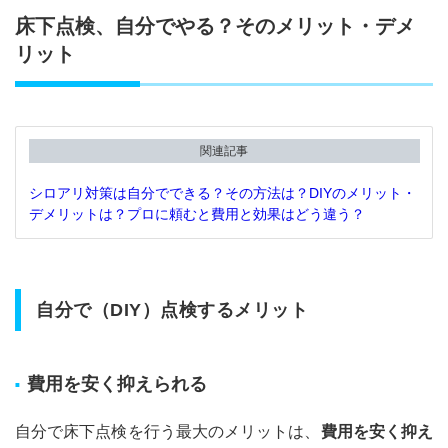
まと
床下点検、自分でやる？そのメリット・デメ
め：
リット
見え
ない
床下
こ
そ、
関連記事
確実
な点
検を
シロアリ対策は自分でできる？その方法は？DIYのメリット・
デメリットは？プロに頼むと費用と効果はどう違う？
5.1
自分
でで
きる
自分で（DIY）点検するメリット
こと
の限
界と
プロ
費用を安く抑えられる
の点
検の
価値
自分で床下点検を行う最大のメリットは、
費用を安く抑え