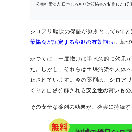
グ
公益社団法人 日本しろあり対策協会が制作した4分
5
まと
め
シロアリ駆除の保証が原則として5年と
策協会が認定する薬剤の有効期限
に基づ
かつては、一度撒けば半永久的に効果
た。しかし、それらは土壌汚染や人体
止されています。今の薬剤は、
シロア
くりと自然分解される
安全性の高いもの
その安全な薬剤の効果が、確実に持続す