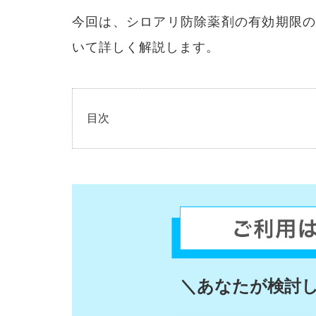
今回は、シロアリ防除薬剤の有効期限
いて詳しく解説します。
目次
1
なぜ
シロ
アリ
駆除
の保
証期
間は
5年
なの
か
＼あなたが検討
2
薬剤