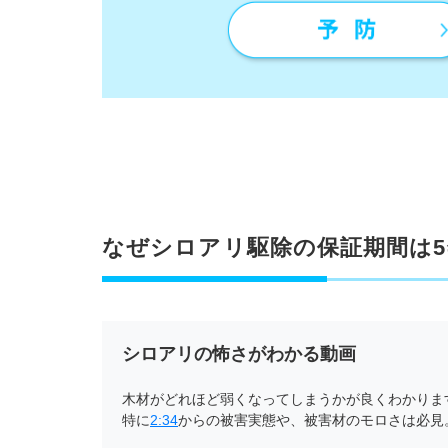
の寿
命を
左右
する
仕組
み
3
保証
が切
れた
家屋
に潜
なぜシロアリ駆除の保証期間は
むリ
スク
4
再消
毒を
シロアリの怖さがわかる動画
行う
ベス
木材がどれほど弱くなってしまうかが良くわかりま
トな
特に
2:34
からの被害実態や、被害材のモロさは必見
タイ
ミン