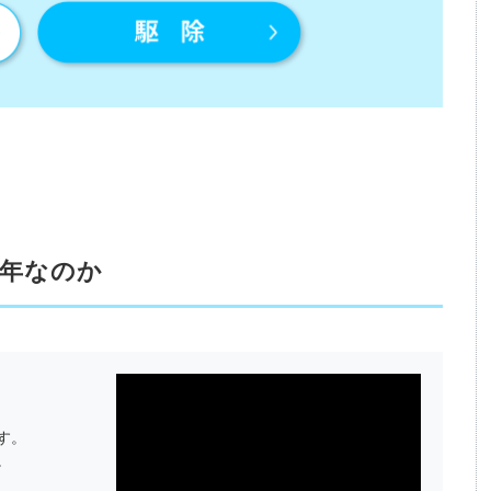
5年なのか
す。
。