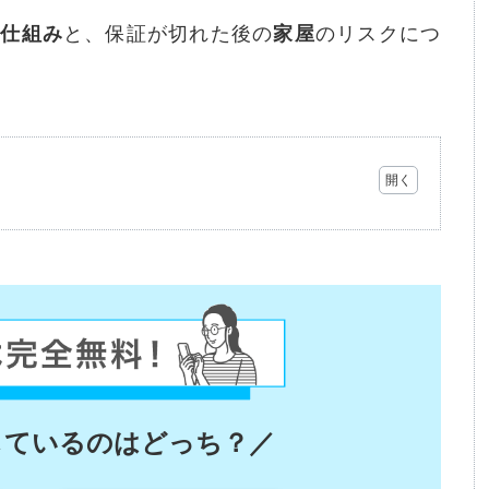
の
仕組み
と、保証が切れた後の
家屋
のリスクにつ
しているのはどっち？／